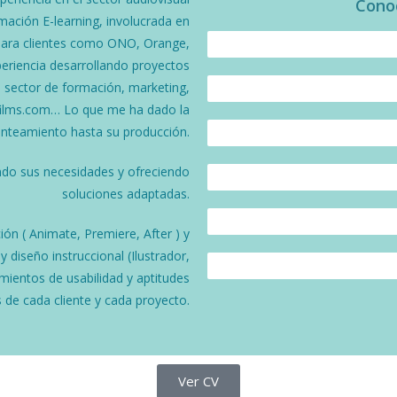
Cono
mación E-learning, involucrada en
 para clientes como ONO, Orange,
Photoshop
90%
xperiencia desarrollando proyectos
l sector de formación, marketing,
In Design
80%
ofilms.com… Lo que me ha dado la
anteamiento hasta su producción.
Illustrator
90%
ndo sus necesidades y ofreciendo
After Effects
90%
soluciones adaptadas.
Premiere
80%
n ( Animate, Premiere, After ) y
 diseño instruccional (Ilustrador,
Animate
90%
imientos de usabilidad y aptitudes
de cada cliente y cada proyecto.
Ver CV